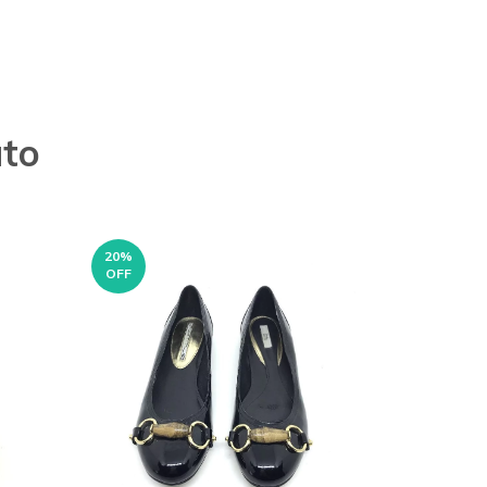
uto
20
%
OFF