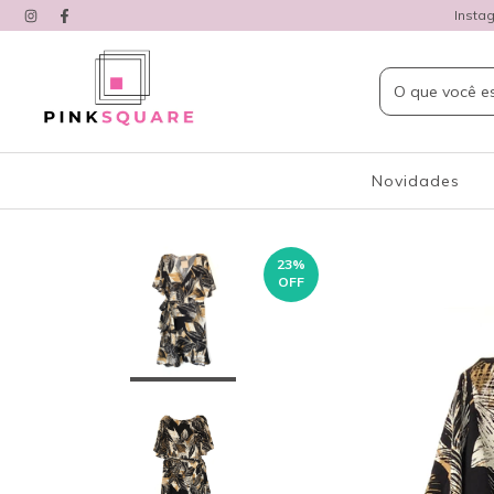
Insta
Novidades
23
%
OFF