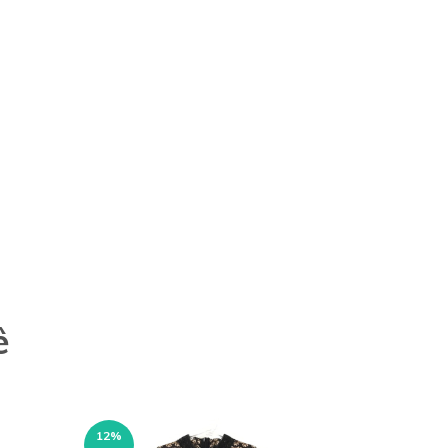
ê
12
%
23
%