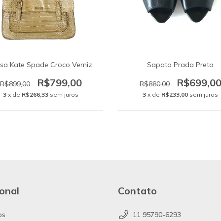
lsa Kate Spade Croco Verniz
Sapato Prada Preto
R$799,00
R$699,0
R$899,00
R$880,00
3
x de
R$266,33
sem juros
3
x de
R$233,00
sem juros
ional
Contato
os
11 95790-6293