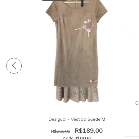
o Longo M
C
48,00
Desigual - Vestido Suede M
R$189,00
R$260,00
2
x de
R$103,61