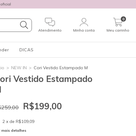
ficial
0
Atendimento
Minha conta
Meu carrinho
nder
DICAS
cio
>
NEW IN
>
Cori Vestido Estampado M
ori Vestido Estampado
M
R$199,00
$259,00
2
x de
R$109,09
 mais detalhes