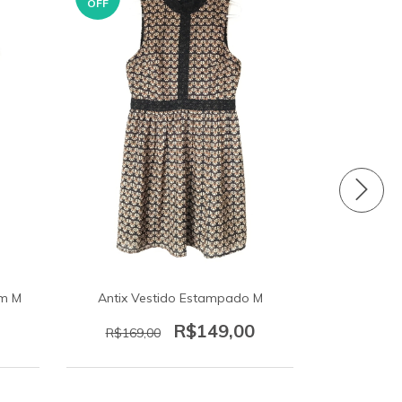
OFF
OFF
am M
Antix Vestido Estampado M
Cori Ve
R$149,00
R$169,00
R$259,
2