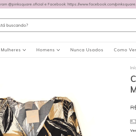
gram @pinksquare.oficial e Facebook: https://www.facebook.com/pinksquare.o
Mulheres
Homens
Nunca Usados
Como Ve
Iní
C
R
Ver