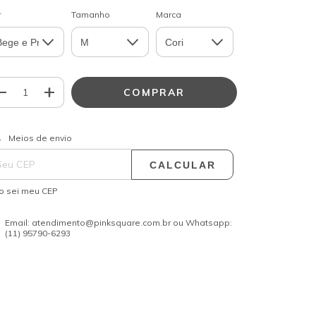
r
Tamanho
Marca
ALTERAR CEP
regas para o CEP:
Meios de envio
CALCULAR
o sei meu CEP
Email:
atendimento@pinksquare.com.br
ou Whatsapp:
(11) 95790-6293