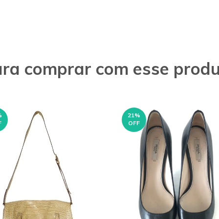
ra comprar com esse prod
%
21
%
F
OFF