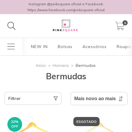
Instagram @pinksquare.oficial e Facebook:
https://www.facebook.com/pinksquare.oficial
0
NEW IN
Bolsas
Acessórios
Roupa
Início
>
Homens
>
Bermudas
Bermudas
Filtrar
22
%
ESGOTADO
OFF