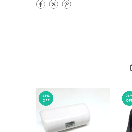
14
%
21
OFF
OF