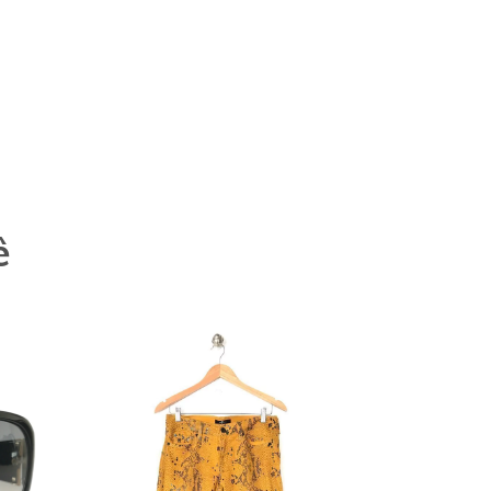
ê
23
%
OFF