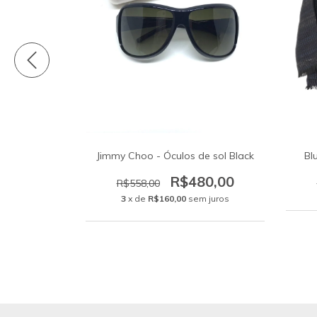
godê Tam G
Jimmy Choo - Óculos de sol Black
Bl
0,00
R$480,00
R$558,00
3
x de
R$160,00
sem juros