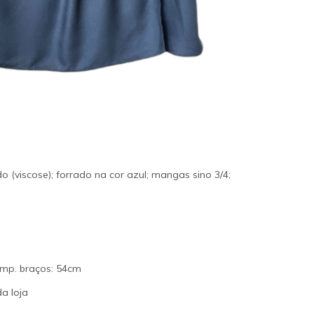
(viscose); forrado na cor azul; mangas sino 3/4;
omp. braços: 54cm
a loja