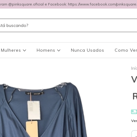
gram @pinksquare.oficial e Facebook: https://www.facebook.com/pinksquare.o
Mulheres
Homens
Nunca Usados
Como Ve
Iní
V
Ver