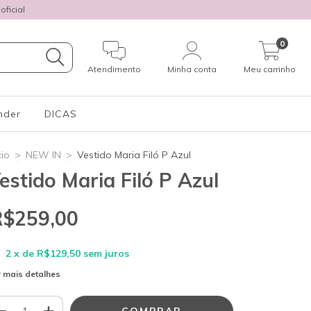
ficial
0
Atendimento
Minha conta
Meu carrinho
nder
DICAS
cio
>
NEW IN
>
Vestido Maria Filó P Azul
estido Maria Filó P Azul
R$259,00
2
x de
R$129,50
sem juros
 mais detalhes