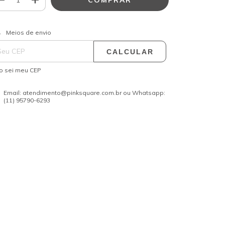
ALTERAR CEP
regas para o CEP:
Meios de envio
CALCULAR
o sei meu CEP
Email:
atendimento@pinksquare.com.br
ou Whatsapp:
(11) 95790-6293