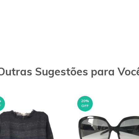
Outras Sugestões para Voc
%
20
%
F
OFF