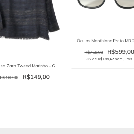
Óculos Montblanc Preto MB 
R$599,0
R$750,00
3
x de
R$199,67
sem juros
usa Zara Tweed Marinho - G
R$149,00
R$189,00