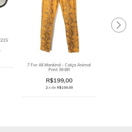
221S
0
7 For All Mankind - Calça Animal
Tory Burch 
Print 38 BR
R$1.299
R$199,00
3
x de
2
x de
R$109,09