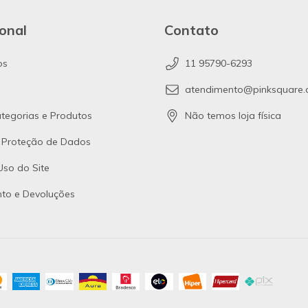
ional
Contato
os
11 95790-6293
atendimento@pinksquare.
tegorias e Produtos
Não temos loja física
e Proteção de Dados
so do Site
to e Devoluções