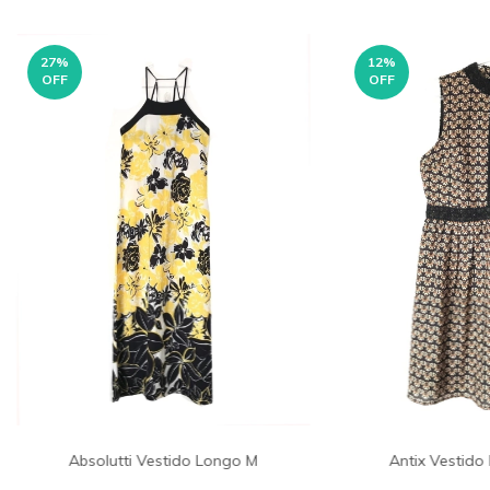
27
%
12
%
OFF
OFF
Absolutti Vestido Longo M
Antix Vestid