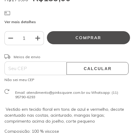
Ver mais detalhes
ALTERAR CEP
Entregas para o CEP:
Meios de envio
CALCULAR
Não sei meu CEP
Email:
atendimento@pinksquare.com.br
ou Whatsapp: (11)
95790-6293
Vestido em tecido floral em tons de azul e vermelho, decote
acentuado nas costas, acinturado, mangas largas;
comprimento acima do joelho, corte pequeno
Composição: 100 % viscose