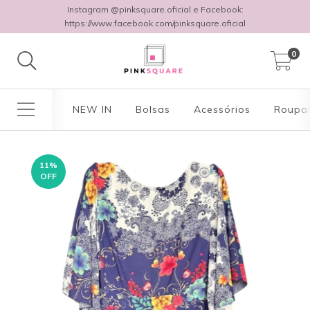
Instagram @pinksquare.oficial e Facebook:
https://www.facebook.com/pinksquare.oficial
0
NEW IN
Bolsas
Acessórios
Roupa
11
%
OFF