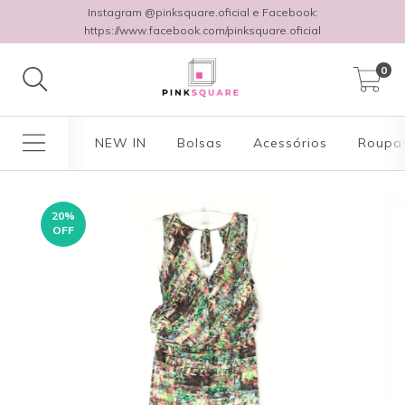
Instagram @pinksquare.oficial e Facebook:
https://www.facebook.com/pinksquare.oficial
0
NEW IN
Bolsas
Acessórios
Roupa
20
%
OFF