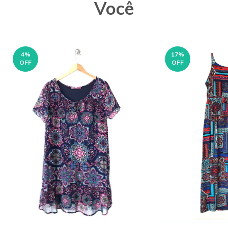
Você
4
%
17
%
OFF
OFF