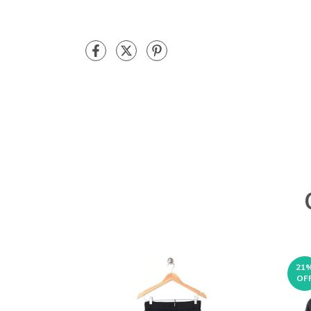
21
OF