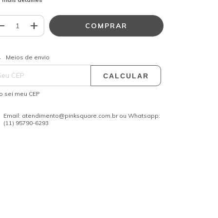
ALTERAR CEP
regas para o CEP:
Meios de envio
CALCULAR
o sei meu CEP
Email:
atendimento@pinksquare.com.br
ou Whatsapp:
(11) 95790-6293