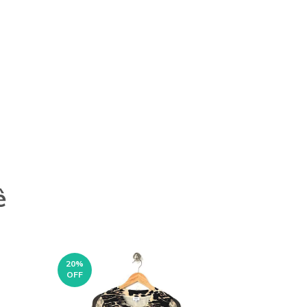
ê
20
%
OFF