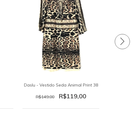
Daslu - Vestido Seda Animal Print 38
Forever 21 
R$119,00
R$149,00