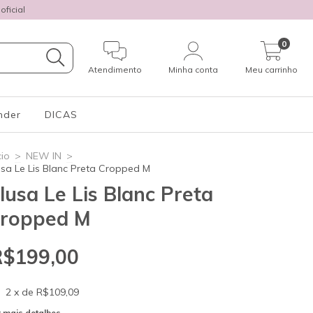
ficial
0
Atendimento
Minha conta
Meu carrinho
nder
DICAS
cio
>
NEW IN
>
usa Le Lis Blanc Preta Cropped M
lusa Le Lis Blanc Preta
ropped M
R$199,00
2
x de
R$109,09
 mais detalhes