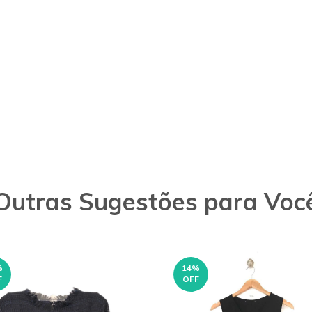
Outras Sugestões para Voc
%
14
%
F
OFF