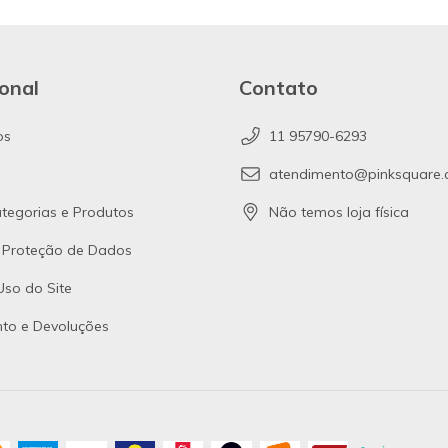
ional
Contato
os
11 95790-6293
atendimento@pinksquare.
tegorias e Produtos
Não temos loja física
e Proteção de Dados
so do Site
to e Devoluções