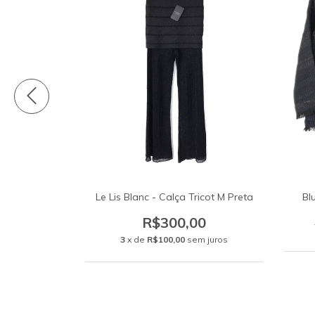
godê Tam G
Le Lis Blanc - Calça Tricot M Preta
Bl
0,00
R$300,00
3
x de
R$100,00
sem juros