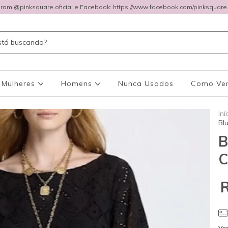
gram @pinksquare.oficial e Facebook: https://www.facebook.com/pinksquare.o
Mulheres
Homens
Nunca Usados
Como Ve
Iní
Bl
B
C
Ver