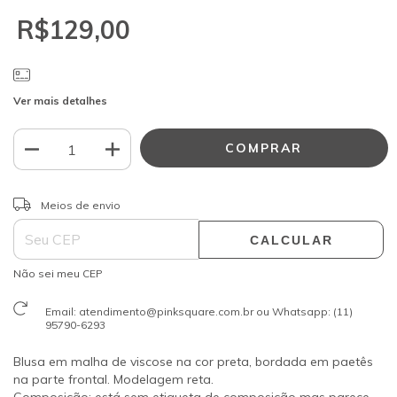
R$129,00
Ver mais detalhes
ALTERAR CEP
Entregas para o CEP:
Meios de envio
CALCULAR
Não sei meu CEP
Email:
atendimento@pinksquare.com.br
ou Whatsapp: (11)
95790-6293
Blusa em malha de viscose na cor preta, bordada em paetês
na parte frontal. Modelagem reta.
Composição: está sem etiqueta de composição mas parece