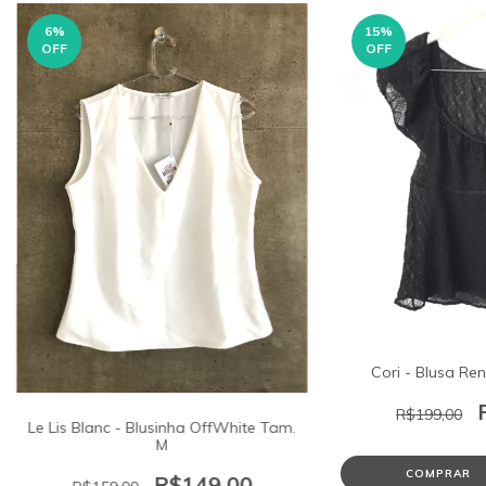
6
%
15
%
OFF
OFF
Cori - Blusa Re
R$199,00
Le Lis Blanc - Blusinha OffWhite Tam.
M
COMPRAR
R$149,00