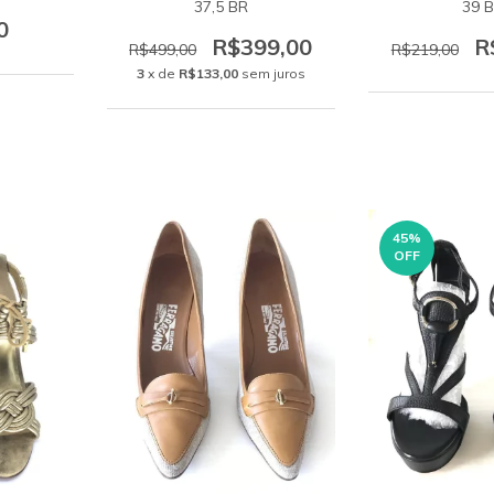
37,5 BR
39 
0
R$399,00
R
R$499,00
R$219,00
3
x de
R$133,00
sem juros
45
%
OFF