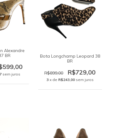
on Alexandre
37 BR
Bota Longchamp Leopard 38
BR
$599,00
R$729,00
R$899,00
7
sem juros
3
x de
R$243,00
sem juros