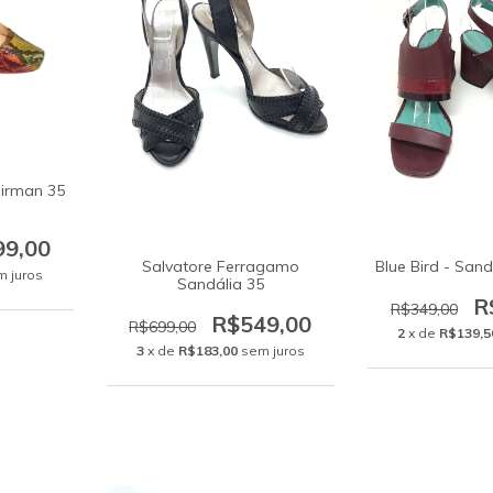
irman 35
99,00
Salvatore Ferragamo
Blue Bird - Sand
m juros
Sandália 35
R
R$349,00
R$549,00
R$699,00
2
x de
R$139,5
3
x de
R$183,00
sem juros