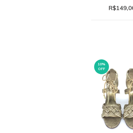
R$149,0
10
%
OFF