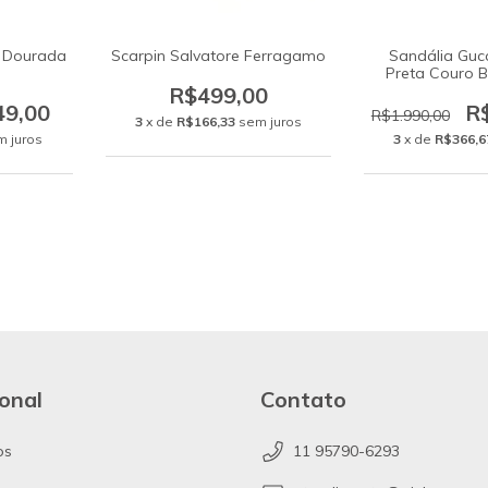
h Dourada
Scarpin Salvatore Ferragamo
Sandália Gucc
Preta Couro B
R$499,00
49,00
R
R$1.990,00
3
x de
R$166,33
sem juros
m juros
3
x de
R$366,6
ional
Contato
os
11 95790-6293