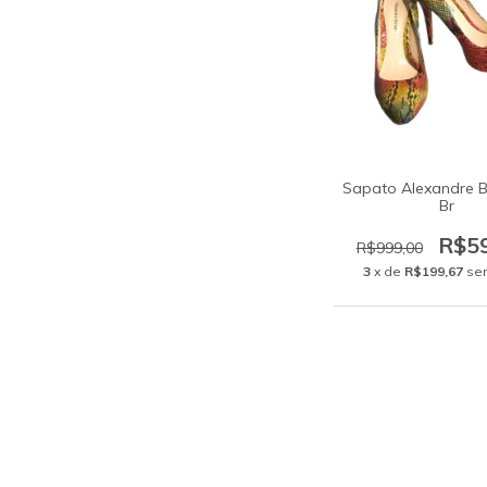
Sapato Alexandre B
Br
R$5
R$999,00
3
x de
R$199,67
se