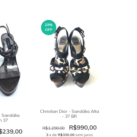
23
%
OFF
Christian Dior - Sandália Alta
- Sandália
- 37 BR
m 37
R$990,00
R$1.290,00
$239,00
3
x de
R$330,00
sem juros