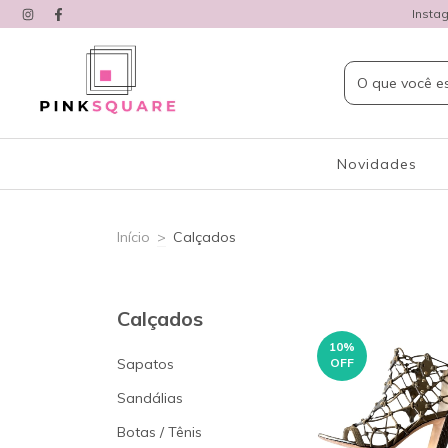
Insta
Novidades
Início
>
Calçados
Calçados
10
%
Sapatos
OFF
Sandálias
Botas / Tênis