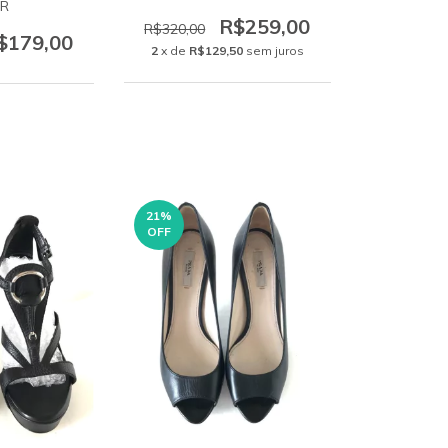
BR
R$259,00
R$320,00
$179,00
2
x de
R$129,50
sem juros
21
%
OFF