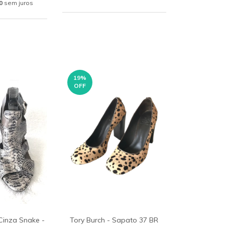
0
sem juros
19
%
OFF
Cinza Snake -
Tory Burch - Sapato 37 BR