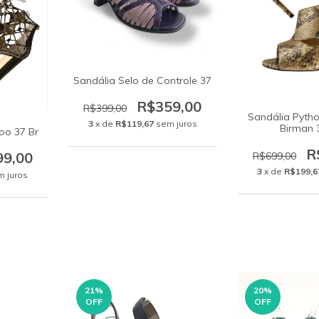
Sandália Selo de Controle 37
R$359,00
R$399,00
Sandália Pyth
3
x de
R$119,67
sem juros
Birman 
oo 37 Br
R
99,00
R$699,00
3
x de
R$199,6
m juros
21
%
20
%
OFF
OFF