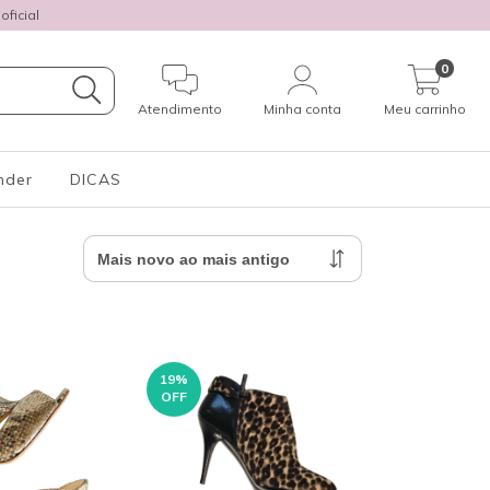
ficial
0
Atendimento
Minha conta
Meu carrinho
nder
DICAS
19
%
OFF