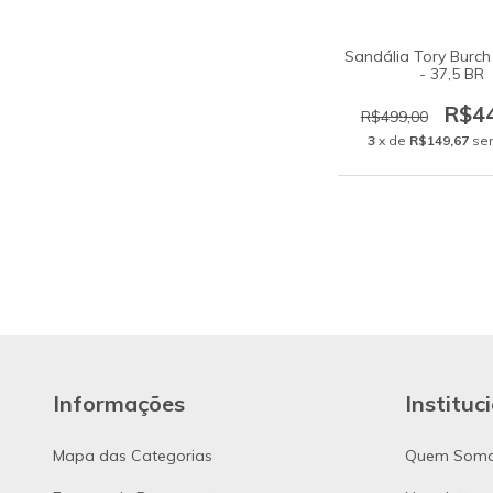
Sandália Tory Burc
- 37,5 BR
R$4
R$499,00
3
x de
R$149,67
se
Informações
Instituc
Mapa das Categorias
Quem Som