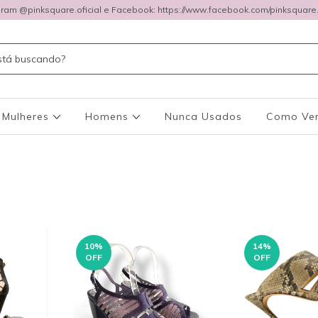
gram @pinksquare.oficial e Facebook: https://www.facebook.com/pinksquare.o
Mulheres
Homens
Nunca Usados
Como Ve
10
%
14
%
OFF
OFF