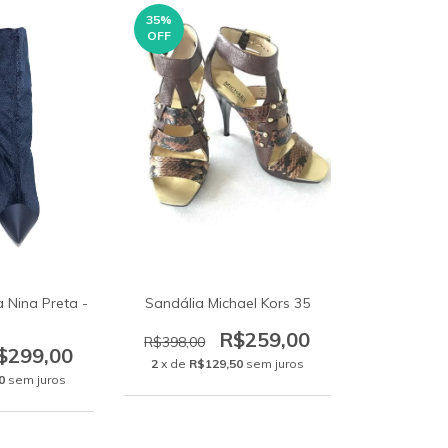
35
%
OFF
a Nina Preta -
Sandália Michael Kors 35
R$259,00
R$398,00
$299,00
2
x de
R$129,50
sem juros
0
sem juros