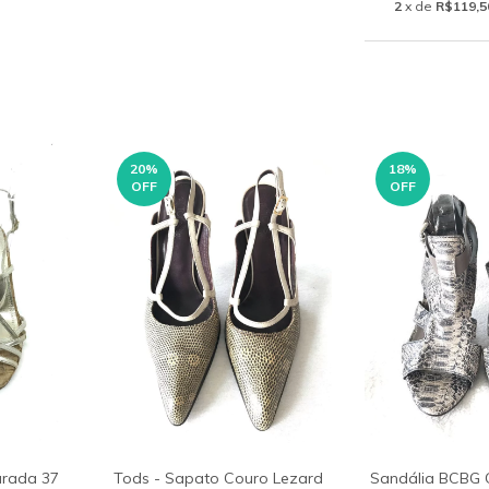
2
x de
R$119,5
20
%
18
%
OFF
OFF
urada 37
Tods - Sapato Couro Lezard
Sandália BCBG 