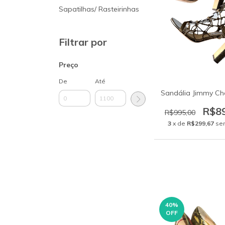
Sapatilhas/ Rasteirinhas
Filtrar por
Preço
De
Até
Sandália Jimmy Ch
R$8
R$995,00
3
x de
R$299,67
se
40
%
OFF