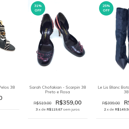
31
%
25
%
OFF
OFF
elos 38
Sarah Chofakian - Scarpin 38
Le Lis Blanc Bot
Preto e Rosa
38
0
R$359,00
R
R$519,00
R$399,00
3
x de
R$119,67
sem juros
2
x de
R$149,5