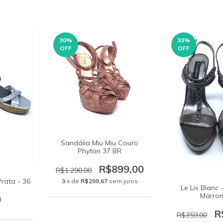
30
%
33
%
OFF
OFF
Sandália Miu Miu Couro
Phyton 37 BR
R$899,00
R$1.290,00
rata - 36
3
x de
R$299,67
sem juros
Le Lis Blanc 
Marro
0
R
R$359,00